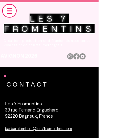
LES 7
FROMENTINS
Création, production et diffusion de spectacles
vivants et de courts-métrages !
AVIGNON 2026
CONTACT
Les 7 Fromentins
39 rue Fernand Enguehard
92220 Bagneux, France
barbaralambert@les7fromentins.com