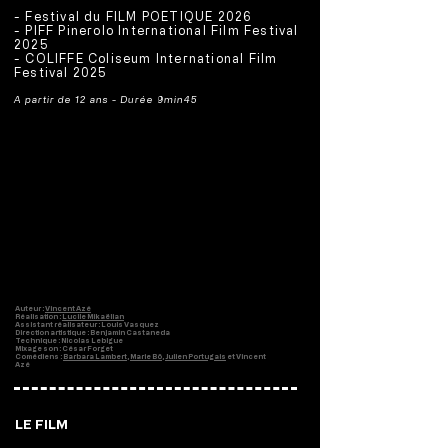
- Festival du FILM POETIQUE 2026
- PIFF Pinerolo International Film Festival
2025
- COLIFFE Coliseum International Film
Festival 2025
A partir de 12 ans - Durée 9min45
Auteur :
Vincent Azé
Réalisation :
Lucile Mikaëlian
Assistant réalisateur : Louis Vasquez
Direction artistique : Benjamin Castaneda
Technique : Nicolas Lebigue
Mixage son : César Forget
Comédiens :
Barbara Lambert
,
Marie Bô
,
Julien Portugais
et Vincent
Azé
LE FILM