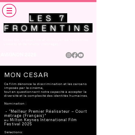
LES 7
FROMENTINS
Création, production et diffusion de spectacles
vivants et de courts-métrages !
AVIGNON 2026
MON CESAR
Ce film dénonce la discrimination et les carcans
imposés par le cinéma,
tout en questionnant notre capacité à
accepter la
diversité et la complexité des identités humaines.
Nomination :
- “Meilleur Premier Réalisateur – Court
métrage (Français)”
Milton Keynes International Film
au
Festival 2025
Sélections: