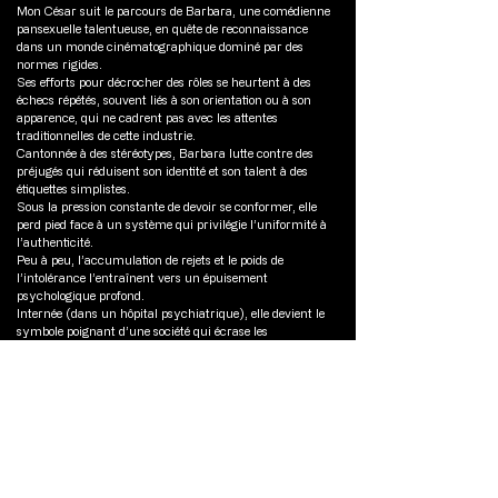
Mon César suit le parcours de Barbara, une comédienne
pansexuelle talentueuse, en quête de reconnaissance
dans un monde cinématographique dominé par des
normes rigides.
Ses efforts pour décrocher des rôles se heurtent à des
échecs répétés, souvent liés à son orientation ou à son
apparence, qui ne cadrent pas avec les attentes
traditionnelles de cette industrie.
Cantonnée à des stéréotypes, Barbara lutte contre des
préjugés qui réduisent son identité et son talent à des
étiquettes simplistes.
Sous la pression constante de devoir se conformer, elle
perd pied face à un système qui privilégie l’uniformité à
l’authenticité.
Peu à peu, l’accumulation de rejets et le poids de
l’intolérance l’entraînent vers un épuisement
psychologique profond.
Internée (dans un hôpital psychiatrique), elle devient le
symbole poignant d’une société qui écrase les
individualités.